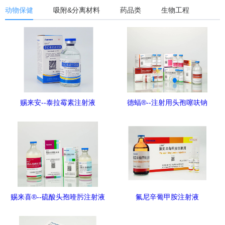
动物保健
吸附&分离材料
药品类
生物工程
赐来安--泰拉霉素注射液
德蝠®--注射用头孢噻呋钠
赐来喜®--硫酸头孢喹肟注射液
氟尼辛葡甲胺注射液